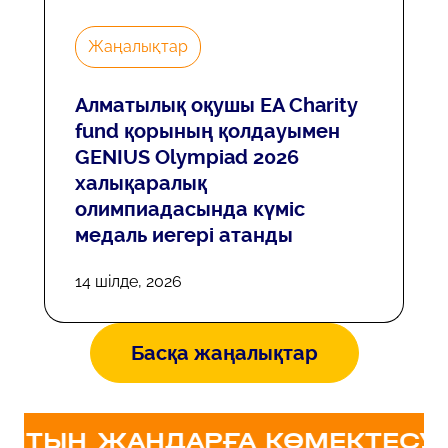
Жаңалықтар
Алматылық оқушы EA Charity
fund қорының қолдауымен
GENIUS Olympiad 2026
халықаралық
олимпиадасында күміс
медаль иегері атанды
14 шілде, 2026
Басқа жаңалықтар
ЫН ЖАНДАРҒА КӨМЕКТЕСУ