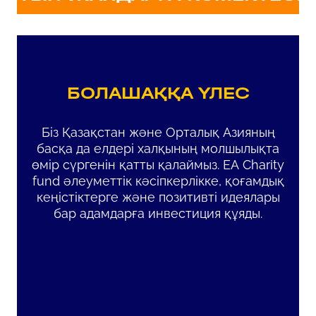
БОЛАШАҚҚА ҮЛЕС
Біз Қазақстан және Орталық Азияның
басқа да елдері халқының молшылықта
өмір сүргенін қатты қалаймыз. EA Charity
fund әлеуметтік кәсіпкерлікке, қоғамдық
кеңістіктерге және позитивті идеялары
бар адамдарға инвестиция құяды.