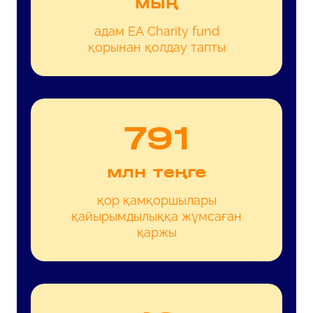
мың
адам EA Charity fund
қорынан қолдау тапты
800
млн теңге
қор қамқоршылары
қайырымдылыққа жұмсаған
қаржы