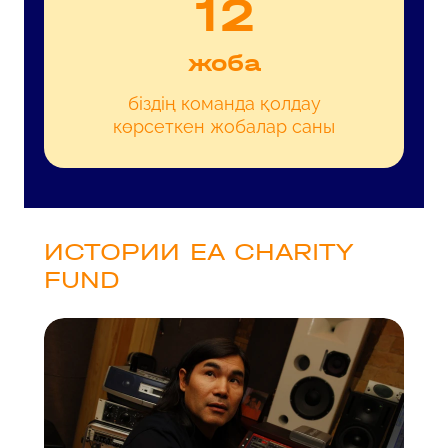
13
жоба
біздің команда қолдау
көрсеткен жобалар саны
ИСТОРИИ EA CHARITY
FUND