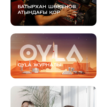
БАТЫРХАН ШӨКЕНОВ
АТЫНДАҒЫ ҚОР
OYLA ЖУРНАЛЫ