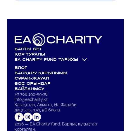
БАСТЫ БЕТ
ҚОР ТУРАЛЫ
EA CHARITY FUND ТАРИХЫ
БЛОГ
ҚАЗАҚСТАНДАҒЫ ОНКОЛОГИЯ ЖОҒАРЫ
БАСҚАРУ ҚҰРЫЛЫМЫ
МЕКТЕБІ
СҰРАҚ-ЖАУАП
БАТЫРХАН ШӨКЕНОВ АТЫНДАҒЫ ҚОР
БОС ОРЫНДАР
OYLA ЖУРНАЛЫ
БАЙЛАНЫСУ
ҚОРДЫҢ ДИРЕКТОРЫ АЙДАР
+7 708 290-59-38
БӨРІБАЕВПЕН СҰХБАТ
info@eacharity.kz
Қазақстан, Алматы, Әл-Фараби
даңғылы, 17/1, 5Б блогы
2026 — EA Charity fund. Барлық құқықтар
қорғалған.