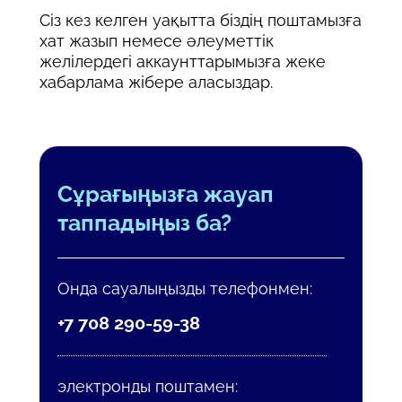
Сіз кез келген уақытта біздің поштамызға
хат жазып немесе әлеуметтік
желілердегі аккаунттарымызға жеке
хабарлама жібере аласыздар.
Сұрағыңызға жауап
таппадыңыз ба?
Онда сауалыңызды телефонмен:
+7 708 290-59-38
электронды поштамен: