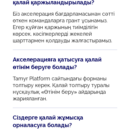
қалай қаржыландырылады?
Біз акселерация бағдарламасынан сәтті
өткен командаларға грант ұсынамыз.
Егер құйған қаржының тиімділігін
көрсек, кәсіпкерлерді жекелей
шарттармен қолдауды жалғастырамыз.
Акселерацияға қатысуға қалай
өтінім беруге болады?
Tamyr Platform сайтындағы форманы
толтыру керек. Қалай толтыру туралы
нұсқаулық «Өтінім беру» айдарында
жарияланған.
Сіздерге қалай жұмысқа
орналасуға болады?