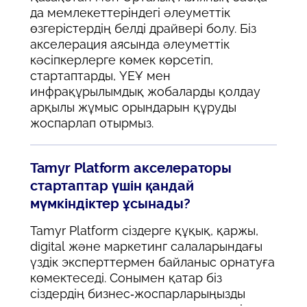
да мемлекеттеріндегі әлеуметтік
өзгерістердің белді драйвері болу. Біз
акселерация аясында әлеуметтік
кәсіпкерлерге көмек көрсетіп,
стартаптарды, ҮЕҰ мен
инфрақұрылымдық жобаларды қолдау
арқылы жұмыс орындарын құруды
жоспарлап отырмыз.
Tamyr Platform акселераторы
стартаптар үшін қандай
мүмкіндіктер ұсынады?
Tamyr Platform сіздерге құқық, қаржы,
digital және маркетинг салаларындағы
үздік эксперттермен байланыс орнатуға
көмектеседі. Сонымен қатар біз
сіздердің бизнес-жоспарларыңызды