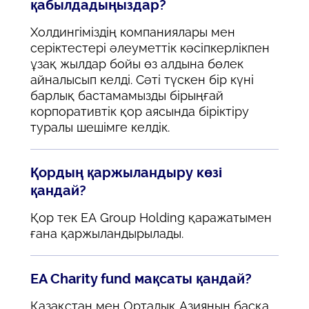
қабылдадыңыздар?
Холдингіміздің компаниялары мен
серіктестері әлеуметтік кәсіпкерлікпен
ұзақ жылдар бойы өз алдына бөлек
айналысып келді. Сәті түскен бір күні
барлық бастамамызды бірыңғай
корпоративтік қор аясында біріктіру
туралы шешімге келдік.
Қордың қаржыландыру көзі
қандай?
Қор тек EA Group Holding қаражатымен
ғана қаржыландырылады.
EA Charity fund мақсаты қандай?
Қазақстан мен Орталық Азияның басқа