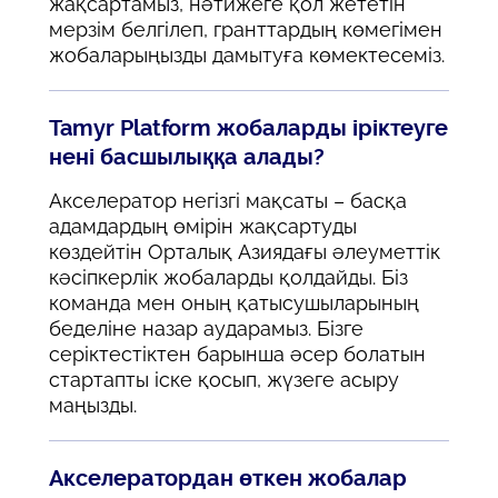
жақсартамыз, нәтижеге қол жететін
мерзім белгілеп, гранттардың көмегімен
жобаларыңызды дамытуға көмектесеміз.
Tamyr Platform жобаларды іріктеуге
нені басшылыққа алады?
Акселератор негізгі мақсаты – басқа
адамдардың өмірін жақсартуды
көздейтін Орталық Азиядағы әлеуметтік
кәсіпкерлік жобаларды қолдайды. Біз
команда мен оның қатысушыларының
беделіне назар аударамыз. Бізге
серіктестіктен барынша әсер болатын
стартапты іске қосып, жүзеге асыру
маңызды.
Акселератордан өткен жобалар