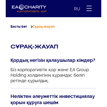
RU
Басты бет
Сұрақ-жауап
СҰРАҚ-ЖАУАП
Қордық негізін қалаушылар кімдер?
Біз корпоративтік қор және EA Group
Holding холдингінің құрамдас бөлігі
ретінде құрылдық.
Неліктен әлеуметтік инвестициялау
қорын құруға шешім