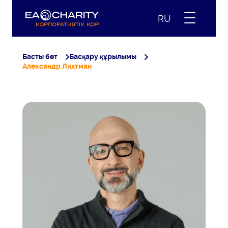
RU
Басты бет
Басқару құрылымы
Александр Лихтман