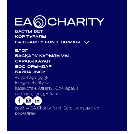
БАСТЫ БЕТ
ҚОР ТУРАЛЫ
EA CHARITY FUND ТАРИХЫ
БЛОГ
ҚАЗАҚСТАНДАҒЫ ОНКОЛОГИЯ ЖОҒАРЫ
БАСҚАРУ ҚҰРЫЛЫМЫ
МЕКТЕБІ
СҰРАҚ-ЖАУАП
БАТЫРХАН ШӨКЕНОВ АТЫНДАҒЫ ҚОР
БОС ОРЫНДАР
OYLA ЖУРНАЛЫ
БАЙЛАНЫСУ
ҚОРДЫҢ ДИРЕКТОРЫ АЙДАР
+7 708 290-59-38
БӨРІБАЕВПЕН СҰХБАТ
info@eacharity.kz
Қазақстан, Алматы, Әл-Фараби
даңғылы, 17/1, 5Б блогы
2026 — EA Charity fund. Барлық құқықтар
қорғалған.