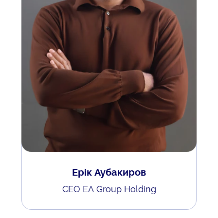
Ерік Аубакиров
CEO EA Group Holding