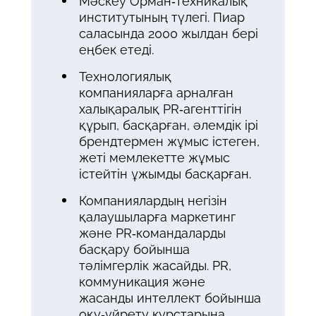
Мәскеу Орман-техникалық
институтының түлегі. Пиар
саласында 2000 жылдан бері
еңбек етеді.
Технологиялық
компанияларға арналған
халықаралық PR-агенттігін
құрып, басқарған, әлемдік ірі
брендтермен жұмыс істеген,
жеті мемлекетте жұмыс
істейтін ұжымды басқарған.
Компаниялардың негізін
қалаушыларға маркетинг
және PR-командаларды
басқару бойынша
тәлімгерлік жасайды. PR,
коммуникация және
жасанды интеллект бойынша
оқу-үйрету курстарына