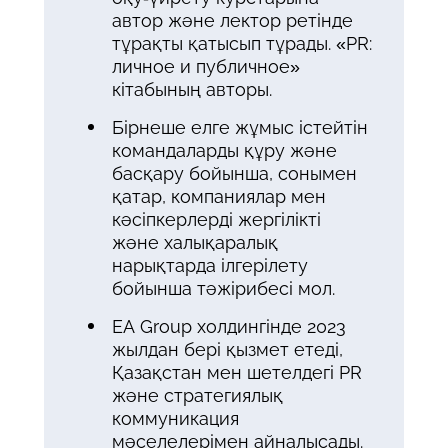
автор және лектор ретінде
тұрақты қатысып тұрады. «PR:
личное и публичное»
кітабының авторы.
Бірнеше елге жұмыс істейтін
командаларды құру және
басқару бойынша, сонымен
қатар, компаниялар мен
кәсіпкерлерді жергілікті
және халықаралық
нарықтарда ілгерілету
бойынша тәжірибесі мол.
EA Group холдингінде 2023
жылдан бері қызмет етеді,
Қазақстан мен шетелдегі PR
және стратегиялық
коммуникация
мәселелерімен айналысады.