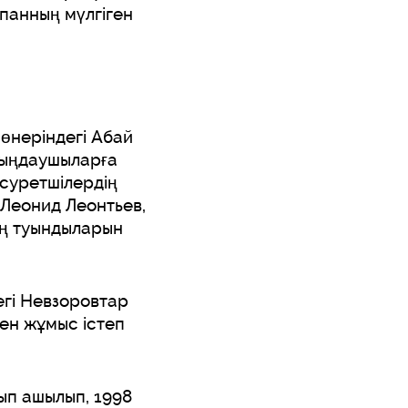
спанның мүлгіген
өнеріндегі Абай
 тыңдаушыларға
 суретшілердің
 Леонид Леонтьев,
ың туындыларын
дегі Невзоровтар
ен жұмыс істеп
ып ашылып, 1998