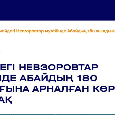
мейдегі Невзоровтар музейінде Абайдың 180 жылдығ
5
ЕГІ НЕВЗОРОВТАР
НДЕ АБАЙДЫҢ 180
ЫНА АРНАЛҒАН КӨ
АҚ