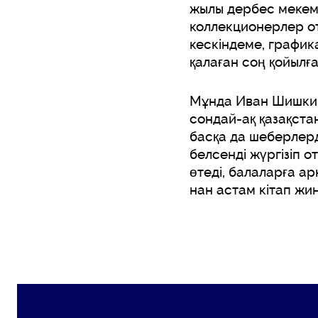
жылы дербес мекеме 
коллекционерлер о
кескіндеме, графика
қалаған соң қойылғ
Мұнда Иван Шишкин
сондай-ақ қазақста
басқа да шеберлерд
белсенді жүргізіп 
өтеді, балаларға а
нан астам кітап жин