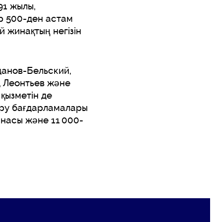
91 жылы,
р 500-ден астам
й жинақтың негізін
данов-Бельский,
д Леонтьев және
қызметін де
беру бағдарламалары
анасы және 11 000-