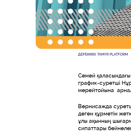
ДЕРЕККӨЗ: TAMYR PLATFORM
Семей қаласындағы
график-суретші Нұ
мерейтойына арнал
Вернисажда суретші
деген құрметін жет
ұлы ақынның шығарм
сипаттары бейнелен