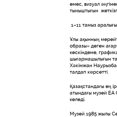
емес, визуал әңгім
тыныштығын жеткіз
1–11 тамыз аралығы
Ұлы ақынның мерей
образы» деген ағар
кескіндеме, график
шығармашылығын тан
Хәкімжан Наурызба
талдап көрсетті.
Қазақстандағы ең ір
атындағы музей EA 
келеді.
Музей 1985 жылы Се