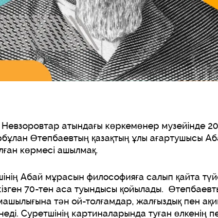
 Невзоровтар атындағы көркемөнер музейінде 20
рбұлан Өтепбаевтың қазақтың ұлы ағартушысы А
ған көрмесі ашылмақ.
нің Абай мұрасын философияға салып қайта түйсі
кізген 70-тен аса туындысы қойылады. Өтепбаев
ашылығына тән ой-толғамдар, жалғыздық пен ақиқ
еді. Суретшінің картиналарында туған өлкенің 