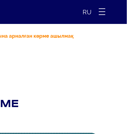
RU
ына арналған көрме ашылмақ
РМЕ