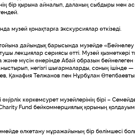
енің бір қырына айналып, даланың сыбдыры мен а
гендей.
нда музей қонақтарға экскурсиялар өткізеді.
тойына дайындық барысында музейде «Бейнелеу 
тушы лекциялар сериясы өтті. Музей қызметкері
а және мүсін өнерінде Абай образын бейнелеген
ыстырып, негізгі шығармаларды, соның ішінде —
ев, Қанафия Телжанов пен Нұрбұлан Өтепбаевт
і өңірлік көркемсурет музейлерінің бірі – Семей
Charity Fund бейкоммерциялық қорының қолдауым
мейде өлкетану мұражайының бір бөлімшесі бол