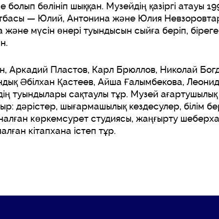
болып бөлініп шыққан. Музейдің қазіргі атауы 19
тбасы — Юлий, Антонина және Юлия Невзоровта
 және мүсін өнері туындысын сыйға беріп, біреге
ан.
, Аркадий Пластов, Карл Брюллов, Николай Бог
ндық Әбілхан Қастеев, Айша Ғалымбекова, Леони
ің туындылары сақтаулы тұр. Музей ағартушылық 
отыр: дәрістер, шығармашылық кездесулер, білім 
рналған көркемсурет студиясы, жаңғырту шеберх
алған кітапхана істеп тұр.