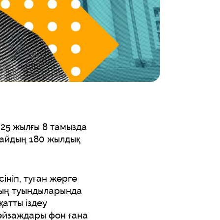
25 жылғы 8 тамызда
байдың 180 жылдық
ніп, туған жерге
тың туындыларында
атты іздеу
пейзаждары фон ғана