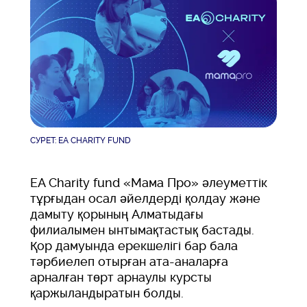
СУРЕТ: EA CHARITY FUND
EA Charity fund «Мама Про» әлеуметтік
тұрғыдан осал әйелдерді қолдау және
дамыту қорының Алматыдағы
филиалымен ынтымақтастық бастады.
Қор дамуында ерекшелігі бар бала
тәрбиелеп отырған ата-аналарға
арналған төрт арнаулы курсты
қаржыландыратын болды.