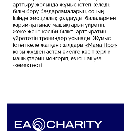
арттыру жолында жұмыс істеп келеді:
білім беру бағдарламаларын, соның
ішінде эмоциялық қолдауды, балалармен
қарым-қатынас машықтарын үйретіп,
жеке және кәсіби білікті арттыратын
үйрететін трениңдер ұсынады. Жұмыс
істеп келе жатқан жылдары
«Мама Про»
қоры жүзден астам әйелге кәсіпкерлік
машықтарын меңгеріп, өз ісін ашуға
көмектесті.