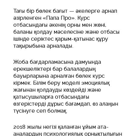
Тағы бір бөлек бағыт — әкелерге арнап
әзірленген «Папа Про». Курс
отбасындағы әкенің орны мен жөні,
баланы қолдау мәселесіне және отбасы
ішінде серіктес қарым-қатынас құру
тақырыбына арналады.
Жоба бағдарламасына дамуында
ерекшеліктері бар балалардың
бауырларына арналған бөлек курс
кірмек. Білім беру моделі эмоциялық
жағынан қолдауды көздейді және
қатысушыларға отбасындағы
өзгерістерді дұрыс бағамдап, өз алаңын
түсінуге сеп болмақ.
2018 жылы негізі қаланған ұйым ата-
аналардың психологиялық орнықтылығын