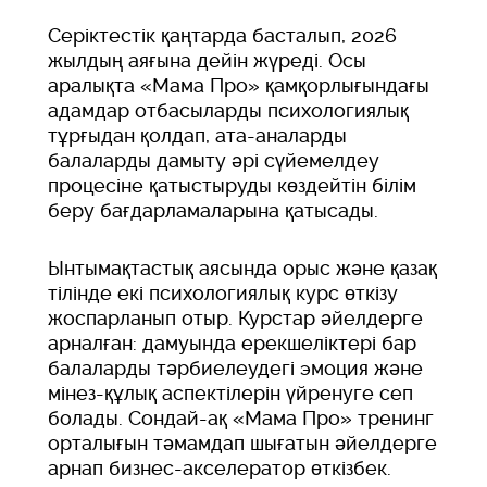
Серіктестік қаңтарда басталып, 2026
жылдың аяғына дейін жүреді. Осы
аралықта «Мама Про» қамқорлығындағы
адамдар отбасыларды психологиялық
тұрғыдан қолдап, ата-аналарды
балаларды дамыту әрі сүйемелдеу
процесіне қатыстыруды көздейтін білім
беру бағдарламаларына қатысады.
Ынтымақтастық аясында орыс және қазақ
тілінде екі психологиялық курс өткізу
жоспарланып отыр. Курстар әйелдерге
арналған: дамуында ерекшеліктері бар
балаларды тәрбиелеудегі эмоция және
мінез-құлық аспектілерін үйренуге сеп
болады. Сондай-ақ «Мама Про» тренинг
орталығын тәмамдап шығатын әйелдерге
арнап бизнес-акселератор өткізбек.