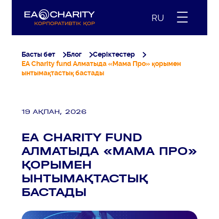
RU
Басты бет
Блог
Серіктестер
EA Charity fund Алматыда «Мама Про» қорымен
ынтымақтастық бастады
19 АҚПАН, 2026
EA CHARITY FUND
АЛМАТЫДА «МАМА ПРО»
ҚОРЫМЕН
ЫНТЫМАҚТАСТЫҚ
БАСТАДЫ